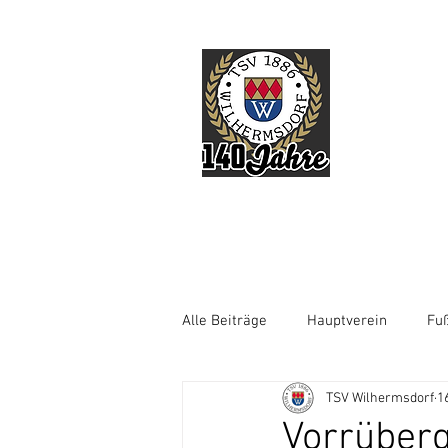
TSV
HOME
Über uns
Abtei
Alle Beiträge
Hauptverein
Fuß
TSV Wilhermsdorf
1
E-Sport
Vorrüberg