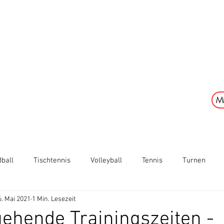
 1886 Wilhermsdorf 
Mi
lungen
Fußball
Förderkreis Fußball
Sponsor
ball
Tischtennis
Volleyball
Tennis
Turnen
6. Mai 2021
1 Min. Lesezeit
ehende Trainingszeiten -