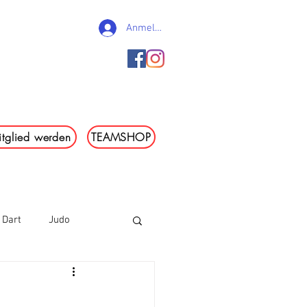
Anmelden
e. V.
tglied werden
TEAMSHOP
en
Kontakt
TSV-Kurier
Dart
Judo