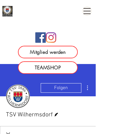
TSV 1886 Wilhermsdorf e.
V.
Mitglied werden
TEAMSHOP
Weitere Optionen
Folgen
Autor
TSV Wilhermsdorf