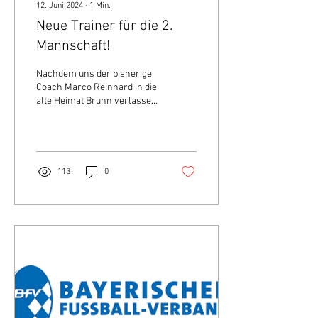
12. Juni 2024
∙
1
Min.
Neue Trainer für die 2.
Mannschaft!
Nachdem uns der bisherige
Coach Marco Reinhard in die
alte Heimat Brunn verlassen
hat und sein Co Trainer
Marco Hellwig ebenfalls
sein...
113
0