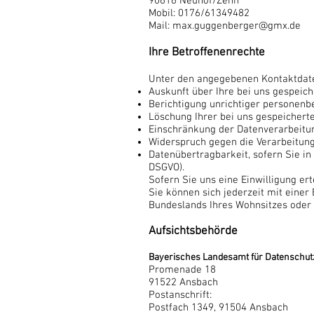
90616 Neuhof/Zenn
Mobil: 0176/61349482
Mail: max.guggenberger@gmx.de
Ihre Betroffenenrechte
Unter den angegebenen Kontaktdate
Auskunft über Ihre bei uns gespeich
Berichtigung unrichtiger personenb
Löschung Ihrer bei uns gespeicherte
Einschränkung der Datenverarbeitung
Widerspruch gegen die Verarbeitung 
Datenübertragbarkeit, sofern Sie in
DSGVO).
Sofern Sie uns eine Einwilligung ert
Sie können sich jederzeit mit einer
Bundeslands Ihres Wohnsitzes oder a
Aufsichtsbehörde
Bayerisches Landesamt für Datenschut
Promenade 18
91522 Ansbach
Postanschrift:
Postfach 1349, 91504 Ansbach