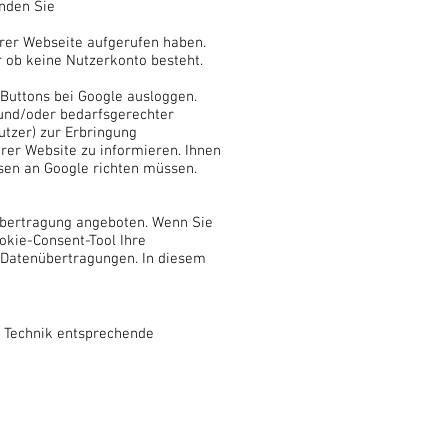
nden Sie
erer Webseite aufgerufen haben.
r ob keine Nutzerkonto besteht.
 Buttons bei Google ausloggen.
 und/oder bedarfsgerechter
utzer) zur Erbringung
rer Website zu informieren. Ihnen
ssen an Google richten müssen.
nübertragung angeboten. Wenn Sie
okie-Consent-Tool Ihre
d Datenübertragungen. In diesem
r Technik entsprechende