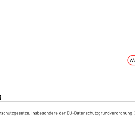
 1886 Wilhermsdorf 
Mi
lungen
Fußball
Förderkreis Fußball
Sponsor
g
nschutzgesetze, insbesondere der EU-Datenschutzgrundverordnung (D