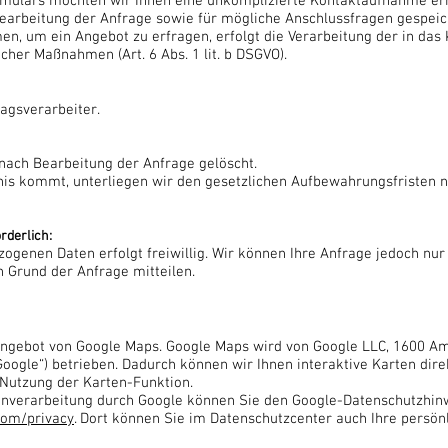
ormulars möchten wir Ihnen eine unkomplizierte Kontaktaufnahme e
rbeitung der Anfrage sowie für mögliche Anschlussfragen gespeic
en, um ein Angebot zu erfragen, erfolgt die Verarbeitung der in da
cher Maßnahmen (Art. 6 Abs. 1 lit. b DSGVO).
agsverarbeiter.
nach Bearbeitung der Anfrage gelöscht.
nis kommt, unterliegen wir den gesetzlichen Aufbewahrungsfristen 
rderlich:
zogenen Daten erfolgt freiwillig. Wir können Ihre Anfrage jedoch nur
 Grund der Anfrage mitteilen.
 Angebot von Google Maps. Google Maps wird von Google LLC, 1600 A
oogle“) betrieben. Dadurch können wir Ihnen interaktive Karten dir
Nutzung der Karten-Funktion.
enverarbeitung durch Google können Sie den Google-Datenschutzhin
.com/privacy
. Dort können Sie im Datenschutzcenter auch Ihre persön