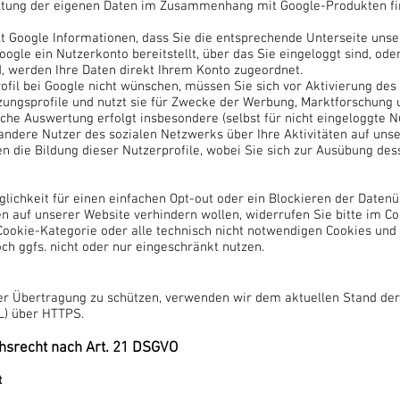
altung der eigenen Daten im Zusammenhang mit Google-Produkten fi
t Google Informationen, dass Sie die entsprechende Unterseite uns
oogle ein Nutzerkonto bereitstellt, über das Sie eingeloggt sind, ode
d, werden Ihre Daten direkt Ihrem Konto zugeordnet.
fil bei Google nicht wünschen, müssen Sie sich vor Aktivierung des
tzungsprofile und nutzt sie für Zwecke der Werbung, Marktforschung
lche Auswertung erfolgt insbesondere (selbst für nicht eingeloggte N
dere Nutzer des sozialen Netzwerks über Ihre Aktivitäten auf unse
n die Bildung dieser Nutzerprofile, wobei Sie sich zur Ausübung de
glichkeit für einen einfachen Opt-out oder ein Blockieren der Date
en auf unserer Website verhindern wollen, widerrufen Sie bitte im Co
 Cookie-Kategorie oder alle technisch nicht notwendigen Cookies un
ch ggfs. nicht oder nur eingeschränkt nutzen.
der Übertragung zu schützen, verwenden wir dem aktuellen Stand de
L) über HTTPS.
chsrecht nach Art. 21 DSGVO
t