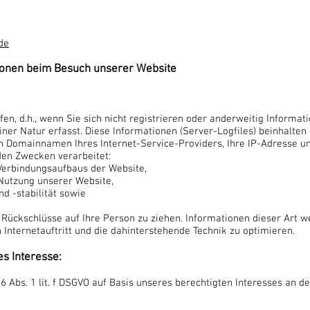
de
ionen beim Besuch unserer Website
en, d.h., wenn Sie sich nicht registrieren oder anderweitig Informa
ner Natur erfasst. Diese Informationen (Server-Logfiles) beinhalten
 Domainnamen Ihres Internet-Service-Providers, Ihre IP-Adresse un
den Zwecken verarbeitet:
Verbindungsaufbaus der Website,
 Nutzung unserer Website,
d -stabilität sowie
 Rückschlüsse auf Ihre Person zu ziehen. Informationen dieser Art w
 Internetauftritt und die dahinterstehende Technik zu optimieren.
s Interesse:
6 Abs. 1 lit. f DSGVO auf Basis unseres berechtigten Interesses an d