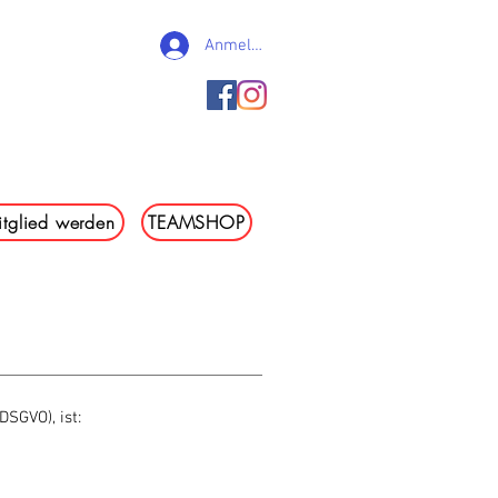
Anmelden
e. V.
tglied werden
TEAMSHOP
en
Kontakt
TSV-Kurier
SGVO), ist: