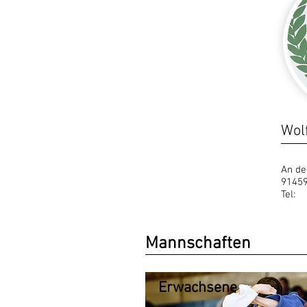
Wol
An de
91459
Tel:
Mannschaften
Erwachsene