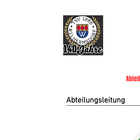
TSV
HOME
Über uns
Abtei
Abteilungsleitung