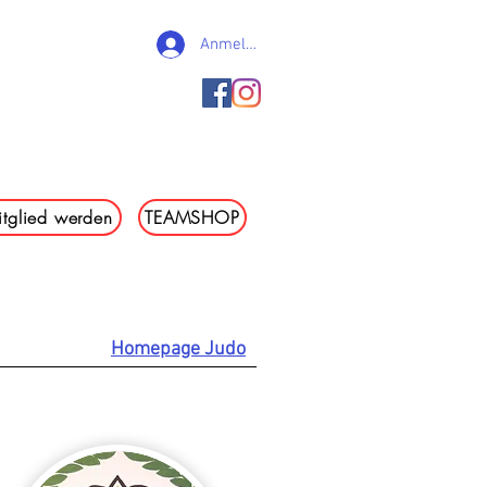
Anmelden
e. V.
tglied werden
TEAMSHOP
en
Kontakt
TSV-Kurier
Homepage Judo