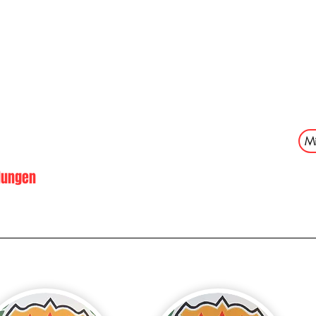
 1886 Wilhermsdorf 
Mi
lungen
Fußball
Förderkreis Fußball
Sponsor