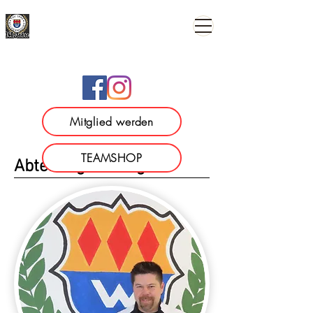
TSV 1886 Wilhermsdorf e.
V.
Mitglied werden
TEAMSHOP
Abteilungsleitung