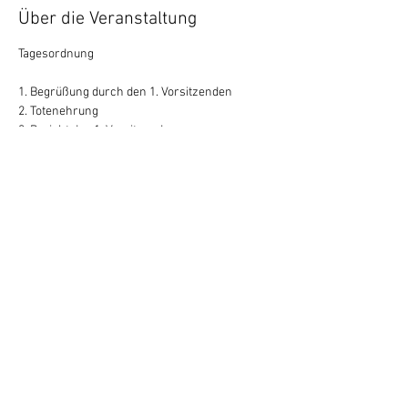
Über die Veranstaltung
Tagesordnung
1. Begrüßung durch den 1. Vorsitzenden
2. Totenehrung
3. Bericht des 1. Vorsitzenden
4. Bericht des Kassiers
5. Bericht der Kassenprüfer und Entlastung der
Vorstandschaft
6. Berichte der Abteilungsleiter
7. Ehrungen
8. Wünsche und Anträge
Diese Veranstaltung teilen