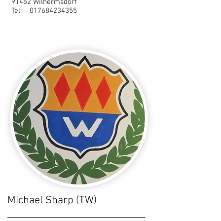
91452 Wilhermsdorf
Tel:
017684234355
Michael Sharp (TW)