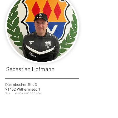
Sebastian Hofmann
​Dürrnbucher Str. 3
91452 Wilhermsdorf
Tel: 0151/25372106
Mail:
s.hofmann@icloud.com