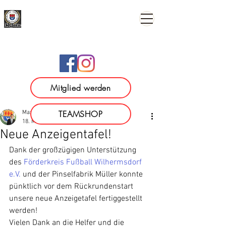
TSV 1886 Wilhermsdorf e.
V.
Mitglied werden
TEAMSHOP
Max Guggenberger
18. März 2024
1 Min. Lesezeit
Neue Anzeigentafel!
Dank der großzügigen Unterstützung 
des 
Förderkreis Fußball Wilhermsdorf 
e.V.
 und der Pinselfabrik Müller konnte 
pünktlich vor dem Rückrundenstart 
unsere neue Anzeigetafel fertiggestellt 
werden!
Vielen Dank an die Helfer und die 